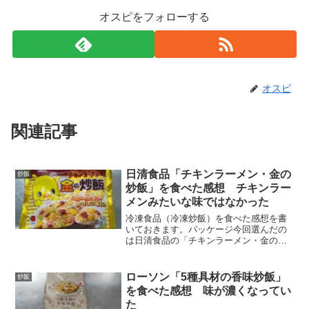
オスピをフォローする
オスピ
関連記事
日清食品「チキンラーメン・金の
炒飯
炒飯」を食べた感想 チキンラー
メンみたいな味ではなかった
冷凍食品（冷凍炒飯）を食べた感想を書
いておきます。パッケージ今回選んだの
は日清食品の「チキンラーメン・金の炒
飯」です。チキンラーメンの炒飯
版！？…味が気になるので購入してみま
した。「ほんのり甘い卵の優しい味わ
ローソン「5種具材の香味炒飯」
炒飯
い」と強調されていますが、果たし...
を食べた感想 味が濃くなってい
た