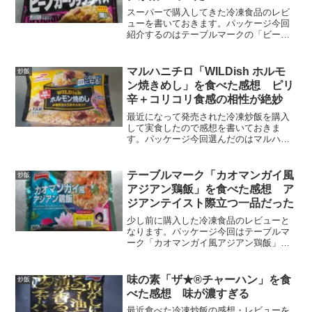
スーパーで購入してきた冷凍食品のレビ
ューを書いておきます。パッケージ今回
紹介するのはテーブルマークの「ビーフ
ガーリックライス」です。これは炒飯じ
ゃなくてピラフでしょうね。卵が入って
いないですし。牛肉とニンニクの旨
マルハニチロ「WILDish ホルモ
炒飯
み！！…ということは漢の味な...
ン焼きめし」を食べた感想 ピリ
辛＋コリコリ食感の相性が絶妙
最近になって発売された冷凍炒飯を購入
して実食したので感想を書いておきま
す。パッケージ今回選んだのはマルハニ
チロから販売されている「WILDish ホル
モン焼きめし」です。「旨辛味噌ダレ
味」…これまでになかったタイプの冷凍
テーブルマーク「カオマンガイ風
炒飯
炒飯かもしれませんね...
アジアン鶏飯」を食べた感想 ア
ジアンテイスト際立つ一品だった
少し前に購入した冷凍食品のレビューと
なります。パッケージ今回はテーブルマ
ーク「カオマンガイ風アジアン鶏飯」を
食べました。こちらの商品にはスマホの
カメラでQRコードを読み取る機能が付い
ており…大人気クリエーター・パントビ
味の素「ザ★®チャーハン」を食
炒飯
スコさんの珠玉のメッセ...
べた感想 味が濃すぎる
最近食べた冷凍炒飯の感想・レビューを