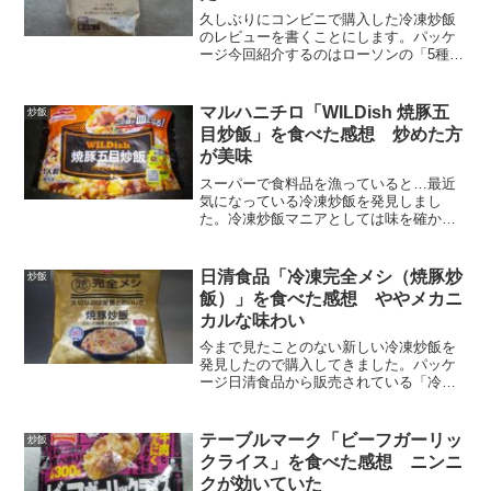
久しぶりにコンビニで購入した冷凍炒飯
のレビューを書くことにします。パッケ
ージ今回紹介するのはローソンの「5種具
材の香味炒飯」です。テーブルマーク製
造のチャーハンとなっています。あ
れ…？確かこれと似たような商品があり
マルハニチロ「WILDish 焼豚五
炒飯
ましたよね。そう…以前紹介...
目炒飯」を食べた感想 炒めた方
が美味
スーパーで食料品を漁っていると…最近
気になっている冷凍炒飯を発見しまし
た。冷凍炒飯マニアとしては味を確かめ
ておきたいので、即購入を決めました。
パッケージ今回食べたのはマルハニチロ
が販売している「WILDish 焼豚五目炒
日清食品「冷凍完全メシ（焼豚炒
炒飯
飯」です。伊藤健太郎...
飯）」を食べた感想 ややメカニ
カルな味わい
今まで見たことのない新しい冷凍炒飯を
発見したので購入してきました。パッケ
ージ日清食品から販売されている「冷凍
完全メシ（焼豚炒飯）」という商品で
す。完全メシというと「カレーメシ」系
のイメージですが、冷凍炒飯も登場しま
テーブルマーク「ビーフガーリッ
炒飯
したか。「栄養とおいしさの...
クライス」を食べた感想 ニンニ
クが効いていた