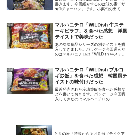
書きます。今回紹介するのは味の素「ザ
★®チャーハン」です。小栗旬の出てい
るCMが印象的ですね。パッケージ黒い袋
＋金色の文字という大胆なデザインで他
の冷凍炒飯とは一線を画しています。主
マルハニチロ「WILDish 牛ステ
炒飯
張が激しすぎるせいかス...
ーキピラフ」を食べた感想 洋風
テイストで美味だった
あの冷凍食品シリーズの別テイストを購
入してきました。パッケージ今回選んだ
のはマルハニチロの「WILDish 牛ステー
キピラフ」です。グレイビーソースの奥
深さ！…なかなか見かけないテイストで
すね。裏面には調理方法、原材料名、栄
マルハニチロ「WILDish プルコ
炒飯
養成分表示などが...
ギ炒飯」を食べた感想 韓国風テ
イストの味付けだった
最近発売された冷凍炒飯を食べた感想な
どを書いておきます。パッケージ今回購
入してきたのはマルハニチロの
「WILDish プルコギ炒飯」です。緑の
「ガーリックめし」が製造終了すると共
にこちらの商品が登場しました。辛い味
付けは苦手なのですが、そこ...
とりの座「特製からあげ弁当（テイクア