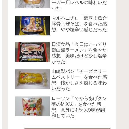
ーガー店レベルの味わいだ
った
マルハニチロ「濃厚！魚介
豚骨まぜそば」を食べた感
想 やや塩辛い感じだった
日清食品「今日はこってり
鶏白湯ラーメン」を食べた
感想 美味だけど少し塩辛
かった
山崎製パン「チーズクリー
ムペストリー」を食べた感
想 懐かしさを感じる味わ
いだった
ローソン「でからあげクン
夢のMIX味」を食べた感
想 意外にも5つの味が調
和していた