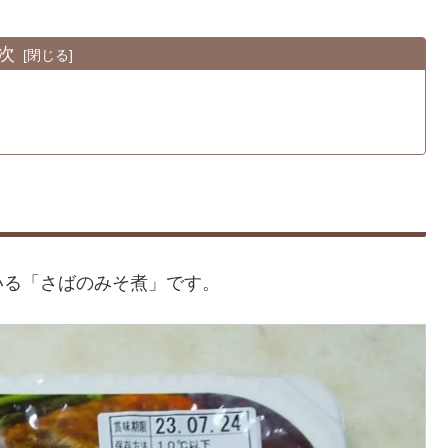
次
いる「さばのみそ煮」です。