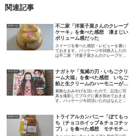
関連記事
不二家「洋菓子屋さんのクレープ
デザート
ケーキ」を食べた感想 凄まじい
ボリューム感だった
スイーツを食べた感想・レビューを書い
ておきます。パッケージ今回購入したの
は不二家「洋菓子屋さんのクレープケー
キ」です。「クレープケーキ」というデ
ザートはあまり聞いたことがないです
ね。どっちかというと「ミルクレープ」
ナガトヤ「鬼滅の刃・いちごクリ
デザート
と説明した方が分かりやすい...
ーム大福」を食べた感想 いちご
餡と生クリームのハーモニーが絶
妙だった
素敵なおみやげを頂いたので、記念に写
真を撮影してブログに書き留めておきま
す。パッケージ今回頂いたのはなんと…
人気作品「鬼滅の刃」のいちごクリーム
大福です。パッケージには炭治郎と禰豆
子のイラストが描かれています。見てい
トライアルカンパニー「ぼてもっ
デザート
るだけでテンション上がっ...
ち（チョコホイップ＆チョコチッ
プ）」を食べた感想 モチモチで
濃厚