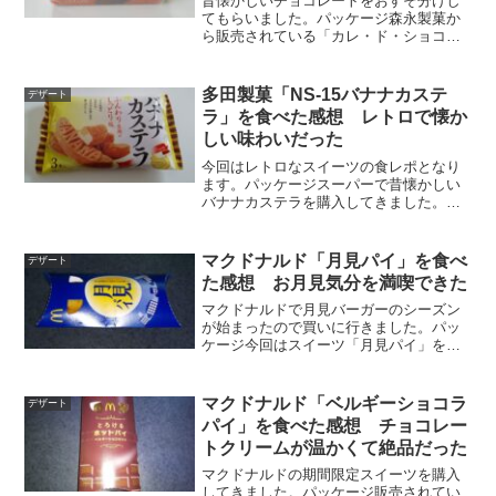
昔懐かしいチョコレートをおすそ分けし
てもらいました。パッケージ森永製菓か
ら販売されている「カレ・ド・ショコラ
（フレンチミルク）」です。ロングセラ
ー商品な事もあり、様々なテイストが登
場しています。その中でフレンチミルク
多田製菓「NS-15バナナカステ
デザート
はオーソドックスな味でし...
ラ」を食べた感想 レトロで懐か
しい味わいだった
今回はレトロなスイーツの食レポとなり
ます。パッケージスーパーで昔懐かしい
バナナカステラを購入してきました。商
品名は「NS-15バナナカステラ」…ちょ
っと分かりにくい名前ですね。製造者は
多田製菓、販売者は株式会社エヌエスと
マクドナルド「月見パイ」を食べ
デザート
なっております。原材...
た感想 お月見気分を満喫できた
マクドナルドで月見バーガーのシーズン
が始まったので買いに行きました。パッ
ケージ今回はスイーツ「月見パイ」を
「チーズ月見」とセットで注文！！青＋
黄の色合いで「夜空に浮かぶ月」を表現
したパッケージとなっています。食べた
マクドナルド「ベルギーショコラ
デザート
感想マクドナルド「月見パイ...
パイ」を食べた感想 チョコレー
トクリームが温かくて絶品だった
マクドナルドの期間限定スイーツを購入
してきました。パッケージ販売されてい