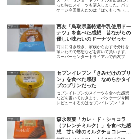
スーパーセンタートライアル岩出店に行
った時にスイーツも購入しました。パッ
ケージ今回選んだのは「ぼてもっち（チ
ョコホイップ＆チョコチップ）」という
商品です。表示価格99円より20％割引の
79円という価格で購入した商品となって
西友「鳥取県産特選牛乳使用ドー
デザート
います。このように...
ナツ」を食べた感想 昔ながらの
優しい味わいのドーナツだった
前回に引き続き、家族からおすそ分けを
頂いたので感想などを書いて負います。
スーパーセンタートライアルで西友ブラ
ンドの商品が販売されていたとの事で
す。パッケージ「鳥取県産特選牛乳使用
ドーナツ（プライベートブランド名：み
セブンイレブン「きみだけのプリ
デザート
なさまのお墨付き）」です。...
ン」を食べた感想 なめらかタイ
プのプリンだった
セブンイレブンのスイーツを食べた感想
などを書いておきます。パッケージ今回
レビューするのはセブンイレブン「きみ
だけのプリン」です。このプリンは7プレ
ミアムの商品となっています。蓋の部分
に95gで139kcalと書かれていて分かりや
森永製菓「カレ・ド・ショコラ
デザート
すいです。わ...
（フレンチミルク）」を食べた感
想 甘い味のミルクチョコレート
だった