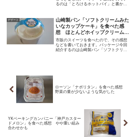
るのは「とろけるホットパイ」と書かれ
たメニューです。「ベルギーショコラパ
イ」「クッキー＆クリームパイ」の2種類
があります。チョコレート好きなので、
山崎製パン「ソフトクリームみた
デザート
今回は「ベルギーショコ...
いなカップケーキ」を食べた感
想 ほとんどホイップクリームだ
った
市販のスイーツを食べたので、その感想
などを書いておきます。パッケージ今回
紹介するのは山崎製パン「ソフトクリー
ムみたいなカップケーキ」です。商品の
シール部分には原材料名や栄養成分表示
などが記載されています。・熱量：
303kcal・たんぱく質：...
ローソン「ナポリタン」を食べた感想
野菜の量が少ないような気がした
YKベーキングカンパニー「神戸カスター
ドメロン」を食べた感想 やや重い組み
合わせかも