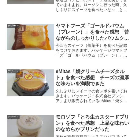
ていますよね。ローソンに行った時、久
しぶりにスイーツを食べたいな～…とク
レープを購入しました。パッケージウチ
カフェ「チョコチップクレープ（生チョ
コ入り）」のパッケージです。チョコチ
ヤマトフーズ「ゴールドバウム
デザート
ップか～…これは美味しそ...
（プレーン）」を食べた感想 昔
ながらのしっかりしたバウムクー
ヘンだった
今回もスイーツ（焼菓子）を食べた記録
をつけておきます。パッケージヤマトフ
ーズ「ゴールドバウム（プレーン）」の
パッケージです。新鮮な卵を使いふっく
らしっとりと焼き上げたバウムクーヘ
ン…！！これはとても美味しそうな響き
eMitas「焼クリームチーズタル
デザート
ですね。裏面の原材料名や栄...
ト」を食べた感想 チーズの濃厚
な味わいを満喫できた
久しぶりにスイーツの食レポを書いてお
きます。パッケージ「株式会社プレシ
ア」より販売されているeMitas「焼クリ
ームチーズタルト」です。半額シールが
貼られていますが、ご了承くださいま
せ。原材料名と栄養成分表示は下の部分
モロゾフ「とろ生カスタードプリ
デザート
に書かれていて分かりに...
ン」を食べた感想 上品な味わい
のなめらかプリンだった
家族が近鉄百貨店にあるモロゾフでいろ