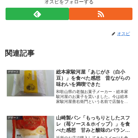
オスピをフォローする
オスピ
関連記事
総本家駿河屋「あじがさ（白小
デザート
豆）」を食べた感想 昔ながらの
味わいを満喫できた
和歌山県の老舗お菓子メーカー・総本家
駿河屋のお菓子を貰いました。今は総本
家駿河屋善右衛門という名前で店舗を開
いているみたいですね。パッケージ紹介
するのは「あじがさ（白小豆）」という
お馴染みのどら焼きです。昔ながらのシ
山崎製パン「もっちりとしたスフ
デザート
ンプルで趣のあるデザイン...
レ（苺ソース＆ホイップ）」を食
べた感想 甘みと酸味のバランス
が絶妙だった
近所のお店で購入してきたスイーツを食