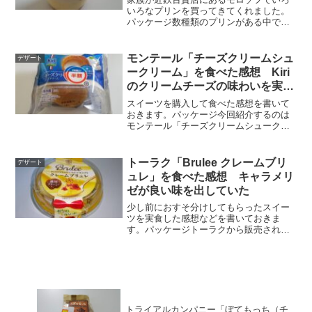
いろなプリンを買ってきてくれました。
パッケージ数種類のプリンがある中で、
私は「とろ生カスタードプリン」を選び
ました。栄養成分表示や原材料名などは
ラベルの部分に記載されています。・熱
モンテール「チーズクリームシュ
デザート
量：283kcal・たん...
ークリーム」を食べた感想 Kiri
のクリームチーズの味わいを実感
できた
スイーツを購入して食べた感想を書いて
おきます。パッケージ今回紹介するのは
モンテール「チーズクリームシュークリ
ーム」です。Kiriのクリームチーズで仕立
てたチーズクリームが入っているのだそ
うです。シュークリームといえばホイッ
トーラク「Brulee クレームブリ
デザート
プクリームやカスタ...
ュレ」を食べた感想 キャラメリ
ゼが良い味を出していた
少し前におすそ分けしてもらったスイー
ツを実食した感想などを書いておきま
す。パッケージトーラクから販売されて
いる「Brulee クレームブリュレ」という
商品です。「濃厚クリーミー」「キャラ
メリゼをかけて“カリッと”仕上げる」と書
かれています。...
トライアルカンパニー「ぼてもっち（チ