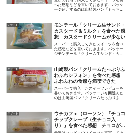
べた感想などを書いておきます。パッケ
ージ紹介するのは山崎製パン「もっちり
としたスフレ（苺ソース＆ホイップ）」
です。ヤマザキパンお得意のクリームが
たっぷり入ったふわふわデザートです
モンテール「クリーム生サンド・
デザート
ね。裏面には栄養成分表示と...
カスタード＆ミルク」を食べた感
想 カスタードクリームが少ない
スーパーで購入してきたスイーツを食べ
た感想などを書いておきます。パッケー
ジモンテール「クリーム生サンド・カス
タード＆ミルク」のパッケージです。光
が当たってしまって見づらい写真となり
ましたが、ご了承ください。スポンジ生
山崎製パン「クリームたっぷりふ
デザート
地、ミルククリーム、カス...
わふわシフォン」を食べた感想
ふわふわの食感を満喫できた
スーパーで購入したスイーツレビューを
書いておきます。パッケージ今回選んだ
のは山崎製パン「クリームたっぷりふわ
ふわシフォン」です。この商品は「プレ
ミアムスイーツ」というブランドから出
されているみたいです。厳選した素材を
ウチカフェ（ローソン）「チョコ
デザート
作って丁寧に作り上げまし...
チップクレープ（生チョコ入
り）」を食べた感想 チョコがぎ
っしり詰まっていた
最近はコンビニのスイーツも充実してき