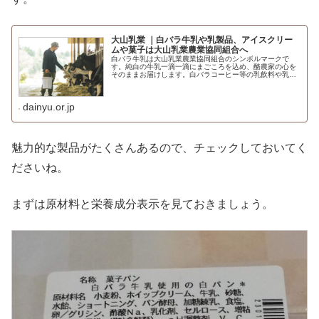
大山乳業 ｜白バラ牛乳や乳製品、アイスクリー
ムや菓子は大山乳業農業協同組合へ
白バラ牛乳は大山乳業農業協同組合のシンボルマークで
す。純白の牛乳一滴一滴にまごころを込め、酪農家の心を
そのままお届けします。白バラコーヒー等の乳飲料や乳製
品、アイスクリームや菓子の生産と販売と工場見学も行っ
ております。 Philosophy...
dainyu.or.jp
魅力的な製品がたくさんあるので、チェックしておいてく
ださいね。
まずは原材料と栄養成分表示を見ておきましょう。