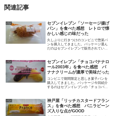
関連記事
セブンイレブン「ソーセージ揚げ
パン
パン」を食べた感想 レトロで懐
かしい感じの味だった
久しぶりに行きつけのコンビニで惣菜パ
ンを購入してきました。パッケージ選ん
だのはセブンイレブンで販売されている
「ソーセージ揚げパン」です。ソーセー
ジが入っている揚げパンというシンプル
な一品です。昔はこのようなパンをよく
セブンイレブン「チョコバナナロ
パン
食べていた覚えがあります...
ール2003年」を食べた感想 バ
ナナクリームが濃厚で美味だった
コンビニで期間限定と思しき菓子パンを
購入してきました。パッケージ今回紹介
するのはセブンイレブンの「チョコバナ
ナロール2003年」です。何と…2003年に
販売されていた菓子パンの復刻版なのだ
そうです。今から21年も前の商品となる
神戸屋「リッチカスタードフラン
パン
と、さすがに覚...
ス」を食べた感想 バニラビーン
ズ入りな点がGOOD