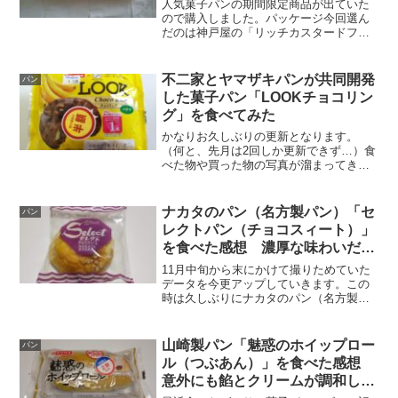
人気菓子パンの期間限定商品が出ていた
ので購入しました。パッケージ今回選ん
だのは神戸屋の「リッチカスタードフラ
ンス」です。卵風味豊か、ミルクのコク
深い味わい、バニラビーンズ入りという
ことは…「カスタード風クリーム」じゃ
不二家とヤマザキパンが共同開発
パン
なくて「カスタードクリー...
した菓子パン「LOOKチョコリン
グ」を食べてみた
かなりお久しぶりの更新となります。
（何と、先月は2回しか更新できず…）食
べた物や買った物の写真が溜まってきて
いるので、どしどしアップしていくこと
にします。パッケージでは、今朝食べた
菓子パンを載せておきます。不二家とヤ
ナカタのパン（名方製パン）「セ
パン
マザキパンが共同開発した...
レクトパン（チョコスィート）」
を食べた感想 濃厚な味わいだっ
た
11月中旬から末にかけて撮りためていた
データを今更アップしていきます。この
時は久しぶりにナカタのパン（名方製パ
ン）の商品を満喫しました。パッケージ
今回選んだのはロングセラー商品の「セ
レクトパン（チョコスィート）」です。
山崎製パン「魅惑のホイップロー
パン
スイートパン＝メロンパ...
ル（つぶあん）」を食べた感想
意外にも餡とクリームが調和して