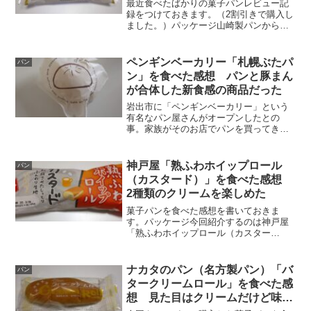
いた
最近食べたばかりの菓子パンレビュー記
録をつけておきます。（2割引きで購入し
ました。）パッケージ山崎製パンから新
発売された商品「魅惑のホイップロール
（つぶあん）」です。ブリオッシュ生地
＋ミルク風味ホイップ＋つぶあんという
ペンギンベーカリー「札幌ぶたパ
パン
組み合わせです。ホイッ...
ン」を食べた感想 パンと豚まん
が合体した新食感の商品だった
岩出市に「ペンギンベーカリー」という
有名なパン屋さんがオープンしたとの
事。家族がそのお店でパンを買ってきて
くれたので、一つ貰って実食してみまし
た。パッケージ貰ったのは「札幌ぶたパ
ン」というパンで、人気商品の一つなの
神戸屋「熟ふわホイップロール
パン
だそうです。包み紙には「P...
（カスタード）」を食べた感想
2種類のクリームを楽しめた
菓子パンを食べた感想を書いておきま
す。パッケージ今回紹介するのは神戸屋
「熟ふわホイップロール（カスター
ド）」です。「熟ふわシリーズ」は定番
商品ですが、この味は関西限定なのだそ
うです。いつものように原材料と栄養成
ナカタのパン（名方製パン）「バ
パン
分表示を載せておきます。しまっ...
タークリームロール」を食べた感
想 見た目はクリームだけど味は