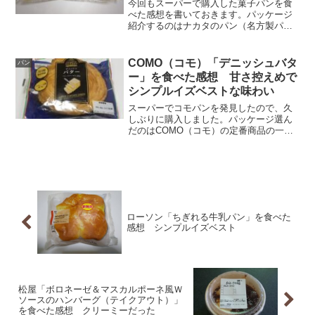
マーガリン
今回もスーパーで購入した菓子パンを食
べた感想を書いておきます。パッケージ
紹介するのはナカタのパン（名方製パ
ン）「バタークリームロール」です。こ
ちらの菓子パンも「ナカタのパン」のフ
ァンページで紹介されています。「バタ
COMO（コモ）「デニッシュバタ
パン
ークリームロール」と思いき...
ー」を食べた感想 甘さ控えめで
シンプルイズベストな味わい
スーパーでコモパンを発見したので、久
しぶりに購入しました。パッケージ選ん
だのはCOMO（コモ）の定番商品の一つ
「デニッシュバター」です。デニッシュ
の中では最もオーソドックスな味と言っ
ても過言ではないでしょう。でも、実際
は「バター」じゃなくて...
ローソン「ちぎれる牛乳パン」を食べた
感想 シンプルイズベスト
松屋「ボロネーゼ＆マスカルポーネ風Ｗ
ソースのハンバーグ（テイクアウト）」
を食べた感想 クリーミーだった