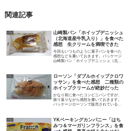
関連記事
山崎製パン「ホイップデニッシュ
パン
（北海道産牛乳入り）」を食べた
感想 生クリームを満喫できた
今回もいつものように菓子パンを食べた
感想などを書いておきます。パッケージ
山崎製パン「ホイップデニッシュ（北海
道産牛乳入り）」のパッケージです。裏
側の写真を撮り忘れたので、栄養成分表
示などは文字で記す事にします。・熱
ローソン「ダブルホイップクロワ
パン
量：422kcal・たんぱ...
ッサン」を食べた感想 二種類の
ホイップクリームが絶妙だった
かなり前に食べたコンビニパンですが、
振り返りながら感想を書いておきます。
パッケージローソンで販売されている菓
子パン「ダブルホイップクロワッサン」
です。160円とやや割高感がありますが、
コンビニパンなので仕方ないでしょう。
YKベーキングカンパニー「はち
パン
袋には英語で「Cus...
みつ＆マーガリンフランス」を食