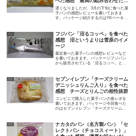
べた感想 最高の組み合わせだっ
た
遅くなりましたが、3月の下旬に食べた菓
子パンの感想レビューを書いておきま
す。パッケージ紹介するのはYKベーキン
グカンパニー「はちみつ＆マーガリンフ
ランス」です。定番のフランスロールシ
リーズですが、こちらは期間限定商品と
フジパン「沼るコッペ」を食べた
パン
なっています。このシリ...
感想 沼というよりは雪原のイメ
ージ
最近食べた菓子パンの感想レビューなど
を書いておきます。パッケージフジパン
から販売されている「沼るコッペ」とい
う商品です。ホイップクリームをたっぷ
りサンドしたコッペパンです以前食べた
「沼るデニッシュ」がシリーズ化されて
セブンイレブン「チーズクリーム
パン
いたのですね。裏面に記載...
デニッシュりんご入り」を食べた
感想 チーズとりんごの相性抜群
コンビニで購入した菓子パンの食レポを
書いておきます。パッケージ今回食べた
のはセブンイレブン「チーズクリームデ
ニッシュりんご入り」です。「新発売」
というシールが貼られています。これは
買わないわけにはいかないでしょ！！チ
ナカタのパン（名方製パン）「セ
パン
ーズだのクリームだのデニ...
レクトパン（チョコスィート）」