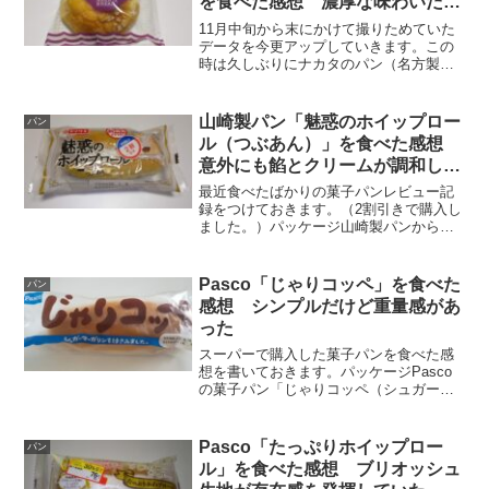
を食べた感想 濃厚な味わいだっ
た
11月中旬から末にかけて撮りためていた
データを今更アップしていきます。この
時は久しぶりにナカタのパン（名方製パ
ン）の商品を満喫しました。パッケージ
今回選んだのはロングセラー商品の「セ
レクトパン（チョコスィート）」です。
山崎製パン「魅惑のホイップロー
パン
スイートパン＝メロンパ...
ル（つぶあん）」を食べた感想
意外にも餡とクリームが調和して
いた
最近食べたばかりの菓子パンレビュー記
録をつけておきます。（2割引きで購入し
ました。）パッケージ山崎製パンから新
発売された商品「魅惑のホイップロール
（つぶあん）」です。ブリオッシュ生地
＋ミルク風味ホイップ＋つぶあんという
Pasco「じゃりコッペ」を食べた
パン
組み合わせです。ホイッ...
感想 シンプルだけど重量感があ
った
スーパーで購入した菓子パンを食べた感
想を書いておきます。パッケージPasco
の菓子パン「じゃりコッペ（シュガーマ
ーガリン味）」です。※2023年5月時点で
撮った写真に貼り換えております。大き
な文字でじゃりコッペと書かれていて、
Pasco「たっぷりホイップロー
パン
凄まじいインパ...
ル」を食べた感想 ブリオッシュ