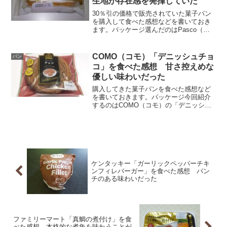
生地が存在感を発揮していた
30％引の価格で販売されていた菓子パン
を購入して食べた感想などを書いておき
ます。パッケージ選んだのはPasco（敷
島製パン）の「たっぷりホイップロー
ル」という商品です。柑橘風味のブリオ
ッシュ生地にたっぷりのホイップクリー
COMO（コモ）「デニッシュチョ
パン
ム割引シールで隠れて...
コ」を食べた感想 甘さ控えめな
優しい味わいだった
購入してきた菓子パンを食べた感想など
を書いておきます。パッケージ今回紹介
するのはCOMO（コモ）の「デニッシュ
チョコ」です。ココアパウダー入りの生
地にチョコレートシートが折り込まれて
いる一品です。裏面にはコモのこだわ
り、原材料名、栄養成分表...
ケンタッキー「ガーリックペッパーチキ
ンフィレバーガー」を食べた感想 パン
チのある味わいだった
ファミリーマート「真鯛の煮付け」を食
べた感想 本格的な煮魚を味わうことが